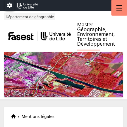
Accéder au menu principal
Accéder au contenu
M
Paramétrage
Département de géographie
Master
Géographie,
Environnement,
Territoires et
Développement
Accueil
Accueil
/
Mentions légales