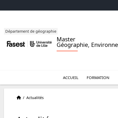
Accéder au menu principal
Accéder au contenu
Département de géographie
Master
Géographie, Environne
Ouvrir le sous m
Ou
(NOU
ACCUEIL
FORMATION
Accueil
Accueil
/
Actualités