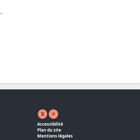
2…
X ( nouvelle fenêtre)
Page pro ( nouvelle fenêtre)
Accessibilité
Plan du site
Mentions légales